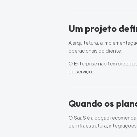
Um projeto defi
A arquitetura, a implementaçã
operacionais do cliente.
O Enterprise não tem preço pú
do serviço.
Quando os plan
O SaaS é a opção recomendada
de infraestrutura, integraçõe