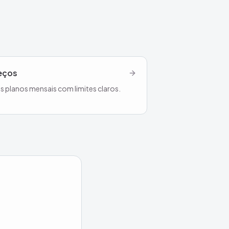
eços
s planos mensais com limites claros.