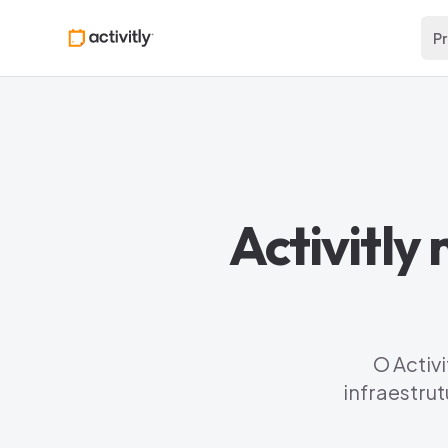
P
Activitly
O Activi
infraestru