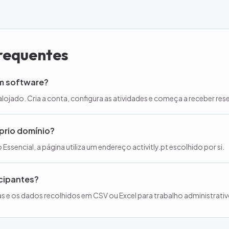
requentes
um software?
 alojado. Cria a conta, configura as atividades e começa a receber rese
óprio domínio?
 Essencial, a página utiliza um endereço activitly.pt escolhido por si.
icipantes?
as e os dados recolhidos em CSV ou Excel para trabalho administrativ